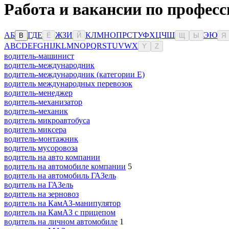
Работа и вакансии по професс
А
Б
Г
Д
Е
Ж
З
И
К
Л
М
Н
О
П
Р
С
Т
У
Ф
Х
Ц
Ч
Ш
Э
Ю
В
Ё
Й
Щ
Ы
Я
A
B
C
D
E
F
G
H
I
J
K
L
M
N
O
P
Q
R
S
T
U
V
W
X
Y
Z
водитель-машинист
водитель-международник
водитель-международник (категории Е)
водитель международных перевозок
водитель-менеджер
водитель-механизатор
водитель-механик
водитель микроавтобуса
водитель миксера
водитель-монтажник
водитель мусоровоза
водитель на авто компании
водитель на автомобиле компании
5
водитель на автомобиль ГАЗель
водитель на ГАЗель
водитель на зерновоз
водитель на КамАЗ-манипулятор
водитель на КамАЗ с прицепом
водитель на личном автомобиле
1