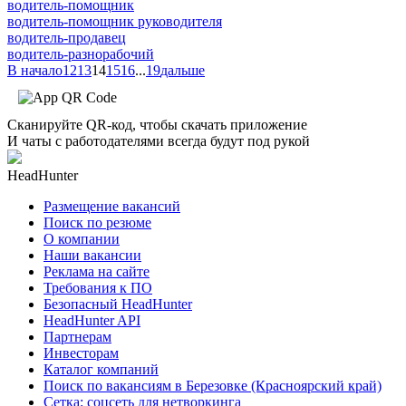
водитель-помощник
водитель-помощник руководителя
водитель-продавец
водитель-разнорабочий
В начало
12
13
14
15
16
...
19
дальше
Сканируйте QR-код, чтобы скачать приложение
И чаты с работодателями всегда будут под рукой
HeadHunter
Размещение вакансий
Поиск по резюме
О компании
Наши вакансии
Реклама на сайте
Требования к ПО
Безопасный HeadHunter
HeadHunter API
Партнерам
Инвесторам
Каталог компаний
Поиск по вакансиям в Березовке (Красноярский край)
Сетка: соцсеть для нетворкинга