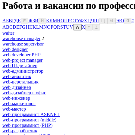
Работа и вакансии по професс
А
Б
В
Г
Д
Е
Ж
З
И
К
Л
М
Н
О
П
Р
С
Т
У
Ф
Х
Ц
Ч
Ш
Э
Ю
#
Ё
Й
Щ
Ы
Я
A
B
C
D
E
F
G
H
I
J
K
L
M
N
O
P
Q
R
S
T
U
V
X
W
Y
Z
waiter
warehouse manager
2
warehouse supervisor
web designer
web developer PHP
web-project manager
web UI-дизайнер
web-администратор
web-аналитик
web-верстальщик
web-дизайнер
web-дизайнер в офис
web-инженер
web-маркетолог
web-мастер
web-программист ASP.NET
web-программист (middle)
web-программист (PHP)
web-разработчик