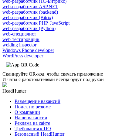
web-разработчик (1С-Битрикс)
web-разработчик ASP.NET
web-разработчик (backend)
web-разработчик (Bitrix)
web-разработчик PHP, JavaScript
web-разработчик (Python)
web-специалист
web-тестировщик
welding inspector
Windows Phone developer
WordPress developer
Сканируйте QR-код, чтобы скачать приложение
И чаты с работодателями всегда будут под рукой
HeadHunter
Размещение вакансий
Поиск по резюме
О компании
Наши вакансии
Реклама на сайте
Требования к ПО
Безопасный HeadHunter