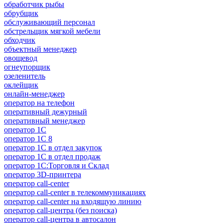
обработчик рыбы
обрубщик
обслуживающий персонал
обстрельщик мягкой мебели
обходчик
объектный менеджер
овощевод
огнеупорщик
озеленитель
оклейщик
онлайн-менеджер
опeрaтoр нa тeлeфoн
оперативный дежурный
оперативный менеджер
оператор 1C
оператор 1С 8
оператор 1С в отдел закупок
оператор 1С в отдел продаж
оператор 1С:Торговля и Склад
оператор 3D-принтера
оператор call-center
оператор call-center в телекоммуникациях
оператор call-center на входящую линию
оператор call-центра (без поиска)
оператор call-центра в автосалон