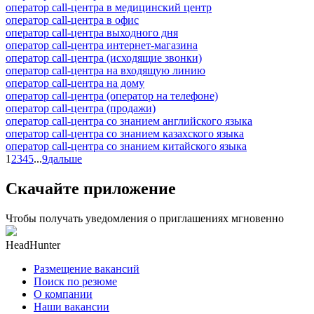
оператор call-центра в медицинский центр
оператор call-центра в офис
оператор call-центра выходного дня
оператор call-центра интернет-магазина
оператор call-центра (исходящие звонки)
оператор call-центра на входящую линию
оператор call-центра на дому
оператор call-центра (оператор на телефоне)
оператор call-центра (продажи)
оператор call-центра со знанием английского языка
оператор call-центра со знанием казахского языка
оператор call-центра со знанием китайского языка
1
2
3
4
5
...
9
дальше
Скачайте приложение
Чтобы получать уведомления о приглашениях мгновенно
HeadHunter
Размещение вакансий
Поиск по резюме
О компании
Наши вакансии