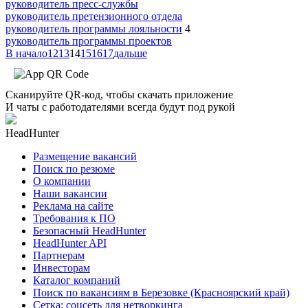
руководитель пресс-службы
руководитель претензионного отдела
руководитель программы лояльности
4
руководитель программы проектов
В начало
12
13
14
15
16
17
дальше
Сканируйте QR-код, чтобы скачать приложение
И чаты с работодателями всегда будут под рукой
HeadHunter
Размещение вакансий
Поиск по резюме
О компании
Наши вакансии
Реклама на сайте
Требования к ПО
Безопасный HeadHunter
HeadHunter API
Партнерам
Инвесторам
Каталог компаний
Поиск по вакансиям в Березовке (Красноярский край)
Сетка: соцсеть для нетворкинга