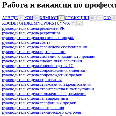
Работа и вакансии по професс
А
Б
В
Г
Д
Е
Ж
З
И
К
Л
М
Н
О
П
С
Т
У
Ф
Х
Ц
Ч
Ш
Э
Ю
Ё
Й
Р
Щ
Ы
Я
A
B
C
D
E
F
G
H
I
J
K
L
M
N
O
P
Q
R
S
T
U
V
W
X
Y
Z
руководитель отдела рекламы и PR
руководитель отдела рекрутинга
руководитель отдела розничных продаж
руководитель отдела сбыта
руководитель отдела сервисного обслуживания
руководитель отдела сертификации
руководитель отдела системного администрирования
руководитель отдела снабжения и логистики
руководитель отдела сопровождения 1С
руководитель отдела сопровождения клиентов
руководитель отдела сопровождения продаж
руководитель отдела страхования
руководитель отдела страхования и кредитования
руководитель отдела строительства и эксплуатации
руководитель отдела таможенного оформления
руководитель отдела телемаркетинга
руководитель отдела телефонных продаж
руководитель отдела тестирования
руководитель отдела технического контроля