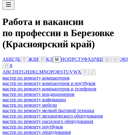
Работа и вакансии
по профессии в Березовке
(Красноярский край)
А
Б
В
Г
Д
Е
Ж
З
И
К
Л
Н
О
П
Р
С
Т
У
Ф
Х
Ц
Ч
Ш
Э
Ю
Ё
Й
М
Щ
Ы
#
Я
A
B
C
D
E
F
G
H
I
J
K
L
M
N
O
P
Q
R
S
T
U
V
W
X
Y
Z
мастер по ремонту компьютеров
мастер по ремонту компьютеров и ноутбуков
мастер по ремонту компьютеров и телефонов
мастер по ремонту кондиционеров
мастер по ремонту кофемашин
мастер по ремонту мебели
мастер по ремонту мелкой бытовой техники
мастер по ремонту механического оборудования
мастер по ремонту насосного оборудования
мастер по ремонту ноутбуков
мастер по ремонту оборудования