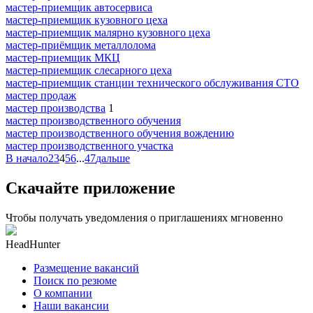
мастер-приемщик автосервиса
мастер-приемщик кузовного цеха
мастер-приемщик малярно кузовного цеха
мастер-приёмщик металлолома
мастер-приемщик МКЦ
мастер-приемщик слесарного цеха
мастер-приемщик станции технического обслуживания СТО
мастер продаж
мастер производства
1
мастер производственного обучения
мастер производственного обучения вождению
мастер производственного участка
В начало
2
3
4
5
6
...
47
дальше
Скачайте приложение
Чтобы получать уведомления о приглашениях мгновенно
HeadHunter
Размещение вакансий
Поиск по резюме
О компании
Наши вакансии