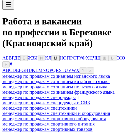
Работа и вакансии
по профессии в Березовке
(Красноярский край)
А
Б
В
Г
Д
Е
Ж
З
И
К
Л
Н
О
П
Р
С
Т
У
Ф
Х
Ц
Ч
Ш
Э
Ю
Ё
Й
М
Щ
Ы
#
Я
A
B
C
D
E
F
G
H
I
J
K
L
M
N
O
P
Q
R
S
T
U
V
W
X
Y
Z
менеджер по продажам со знанием испанского языка
менеджер по продажам со знанием китайского языка
менеджер по продажам со знанием польского языка
менеджер по продажам со знанием французского языка
менеджер по продажам спецодежды
1
менеджер по продажам спецодежды и СИЗ
менеджер по продажам спецтехники
менеджер по продажам спецтехники и оборудования
менеджер по продажам спортивного оборудования
менеджер по продажам спортивного питания
менеджер по продажам спортивных товаров