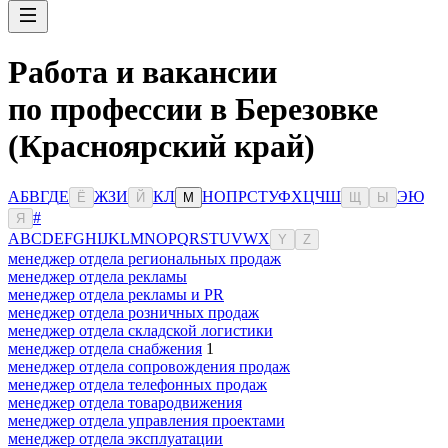
Работа и вакансии
по профессии в Березовке
(Красноярский край)
А
Б
В
Г
Д
Е
Ж
З
И
К
Л
Н
О
П
Р
С
Т
У
Ф
Х
Ц
Ч
Ш
Э
Ю
Ё
Й
М
Щ
Ы
#
Я
A
B
C
D
E
F
G
H
I
J
K
L
M
N
O
P
Q
R
S
T
U
V
W
X
Y
Z
менеджер отдела региональных продаж
менеджер отдела рекламы
менеджер отдела рекламы и PR
менеджер отдела розничных продаж
менеджер отдела складской логистики
менеджер отдела снабжения
1
менеджер отдела сопровождения продаж
менеджер отдела телефонных продаж
менеджер отдела товародвижения
менеджер отдела управления проектами
менеджер отдела эксплуатации