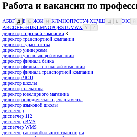
Работа и вакансии по професс
А
Б
В
Г
Е
Ж
З
И
К
Л
М
Н
О
П
Р
С
Т
У
Ф
Х
Ц
Ч
Ш
Э
Ю
Д
Ё
Й
Щ
Ы
Я
A
B
C
D
E
F
G
H
I
J
K
L
M
N
O
P
Q
R
S
T
U
V
W
X
Y
Z
директор торговой компании
3
директор транспортной компании
директор турагентства
директор универсама
директор управляющей компании
директор филиала банка
директор филиала страховой компании
директор филиала транспортной компании
директор ЧОП
директор школы
директор элеватора
директор ювелирного магазина
директор юридического департамента
директор языковой школы
диспетчер
диспетчер 112
диспетчер BMS
диспетчер WMS
диспетчер автомобильного транспорта