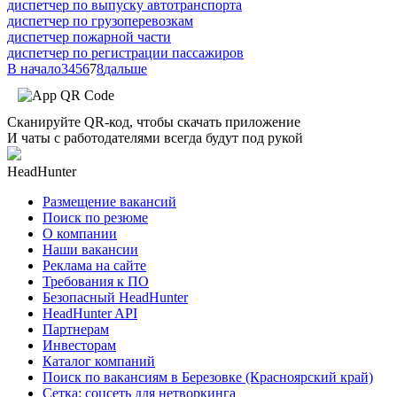
диспетчер по выпуску автотранспорта
диспетчер по грузоперевозкам
диспетчер пожарной части
диспетчер по регистрации пассажиров
В начало
3
4
5
6
7
8
дальше
Сканируйте QR-код, чтобы скачать приложение
И чаты с работодателями всегда будут под рукой
HeadHunter
Размещение вакансий
Поиск по резюме
О компании
Наши вакансии
Реклама на сайте
Требования к ПО
Безопасный HeadHunter
HeadHunter API
Партнерам
Инвесторам
Каталог компаний
Поиск по вакансиям в Березовке (Красноярский край)
Сетка: соцсеть для нетворкинга