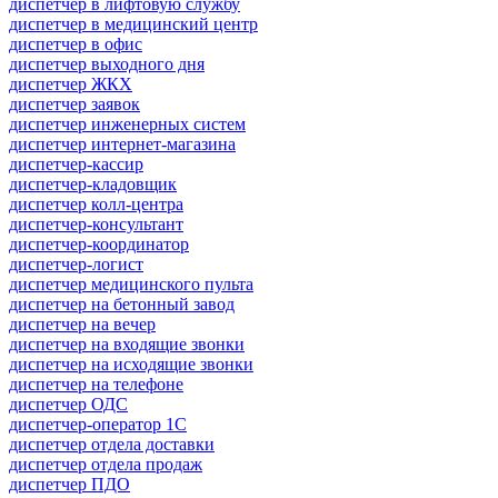
диспетчер в лифтовую службу
диспетчер в медицинский центр
диспетчер в офис
диспетчер выходного дня
диспетчер ЖКХ
диспетчер заявок
диспетчер инженерных систем
диспетчер интернет-магазина
диспетчер-кассир
диспетчер-кладовщик
диспетчер колл-центра
диспетчер-консультант
диспетчер-координатор
диспетчер-логист
диспетчер медицинского пульта
диспетчер на бетонный завод
диспетчер на вечер
диспетчер на входящие звонки
диспетчер на исходящие звонки
диспетчер на телефоне
диспетчер ОДС
диспетчер-оператор 1С
диспетчер отдела доставки
диспетчер отдела продаж
диспетчер ПДО