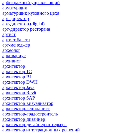
арбитражный управляющий
арматурщик
арматурщик кузовного цеха
арт-директор
арт-директор (digital)
арт-директор ресторана
артист
артист балета
арт-менеджер
археолог
архивариус
архивист
архитектор
архитектор 1С
архитектор BI
архитектор DWH
архитектор Java
архитектор Revit
архитектор SAP
архитектор-визуализатор
архитектор-генпланист
архитектор-градостроитель
архитектор-дизайнер
архитектор-дизайнер интерьера
архитектор интеграционных решений