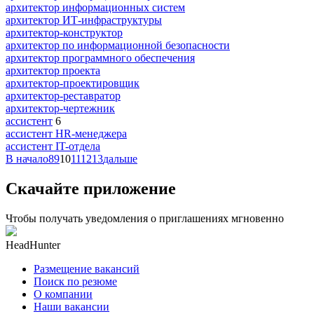
архитектор информационных систем
архитектор ИТ-инфраструктуры
архитектор-конструктор
архитектор по информационной безопасности
архитектор программного обеспечения
архитектор проекта
архитектор-проектировщик
архитектор-реставратор
архитектор-чертежник
ассистент
6
ассистент HR-менеджера
ассистент IT-отдела
В начало
8
9
10
11
12
13
дальше
Скачайте приложение
Чтобы получать уведомления о приглашениях мгновенно
HeadHunter
Размещение вакансий
Поиск по резюме
О компании
Наши вакансии