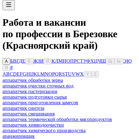
Работа и вакансии
по профессии в Березовке
(Красноярский край)
Б
В
Г
Д
Е
Ж
З
И
К
Л
М
Н
О
П
Р
С
Т
У
Ф
Х
Ц
Ч
Ш
Э
Ю
А
Ё
Й
Щ
Ы
#
Я
A
B
C
D
E
F
G
H
I
J
K
L
M
N
O
P
Q
R
S
T
U
V
W
X
Y
Z
аппаратчик обработки зерна
аппаратчик очистки сточных вод
аппаратчик пастеризации
аппаратчик подготовки сырья
аппаратчик приготовления замесов
аппаратчик синтеза
аппаратчик смешивания
аппаратчик термической обработки мясопродуктов
аппаратчик химводоочистки
аппаратчик химического производства
аранжировщик