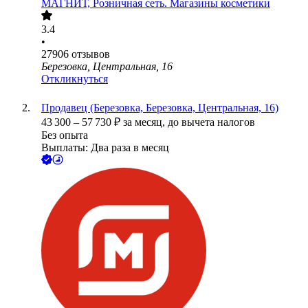
МАГНИТ, Розничная сеть. Магазины косметики
3.4
•
27906
отзывов
Березовка, Центральная, 16
Откликнуться
Продавец (Березовка, Березовка, Центральная, 16)
43 300
–
57 730
₽
за месяц,
до вычета налогов
Без опыта
Выплаты: Два раза в месяц