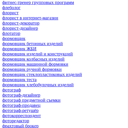
фитнес-тренер групповых программ
флеболог
флорист
флорист в интернет-магазин
флорист-декоратор
флорист-дизайнер
флотатор
формовщик
формовщик бетонных изделий
формовщик ЖБИ
формовщик изделий и конструкций
формовщик колбасных изделий
формовщик машинной формовки
формовщик ручной формовки
формовщик стеклопластиковых изделий
формовщик теста
формовщик хлебобулочных изделий
фотограф
фотограф-дизайнер
фотограф предметной съемки
фотограф-продавец
фотограф-ретушёр
фотокорреспондент
фоторедактор
фрахтовый брокер