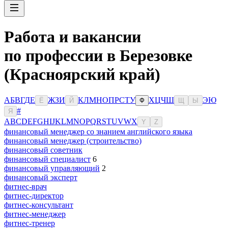
Работа и вакансии
по профессии в Березовке
(Красноярский край)
А
Б
В
Г
Д
Е
Ж
З
И
К
Л
М
Н
О
П
Р
С
Т
У
Х
Ц
Ч
Ш
Э
Ю
Ё
Й
Ф
Щ
Ы
#
Я
A
B
C
D
E
F
G
H
I
J
K
L
M
N
O
P
Q
R
S
T
U
V
W
X
Y
Z
финансовый менеджер со знанием английского языка
финансовый менеджер (строительство)
финансовый советник
финансовый специалист
6
финансовый управляющий
2
финансовый эксперт
фитнес-врач
фитнес-директор
фитнес-консультант
фитнес-менеджер
фитнес-тренер