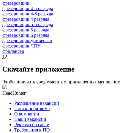
фрезеровщик
фрезеровщик 4-5 разряда
фрезеровщик 4-6 разряда
фрезеровщик 4 разряда
фрезеровщик 5-6 разряда
фрезеровщик 5 разряда
фрезеровщик 6 разряда
фрезеровщик-универсал
фрезеровщик ЧПУ
фрилансер
1
2
Скачайте приложение
Чтобы получать уведомления о приглашениях мгновенно
HeadHunter
Размещение вакансий
Поиск по резюме
О компании
Наши вакансии
Реклама на сайте
Требования к ПО