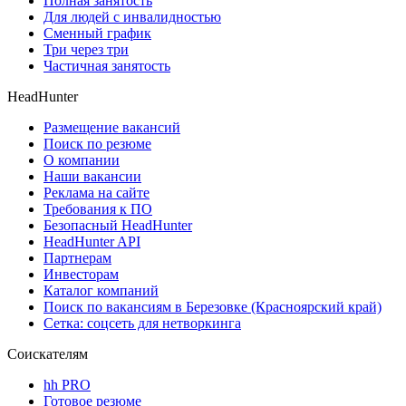
Полная занятость
Для людей с инвалидностью
Сменный график
Три через три
Частичная занятость
HeadHunter
Размещение вакансий
Поиск по резюме
О компании
Наши вакансии
Реклама на сайте
Требования к ПО
Безопасный HeadHunter
HeadHunter API
Партнерам
Инвесторам
Каталог компаний
Поиск по вакансиям в Березовке (Красноярский край)
Сетка: соцсеть для нетворкинга
Соискателям
hh PRO
Готовое резюме