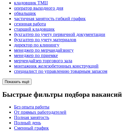
кладовщик ТМЦ
оператор выходного дня
обвальщик
частичная занятость гибкий график
сезонная работа
старший кладовщик
бухгалтер по учету первичной документации
бухгалтер по учету материалов
директор по клинингу
менеджер по мерчандайзингу
менеджер по приемке
мерчендайзер торгового зала
монтажник железобетонных конструкций
специалист по управлению товарным запасом
Показать ещё
Быстрые фильтры подбора вакансий
Без опыта работы
От прямых работодателей
Полная занятость
Полный день
Сменный график