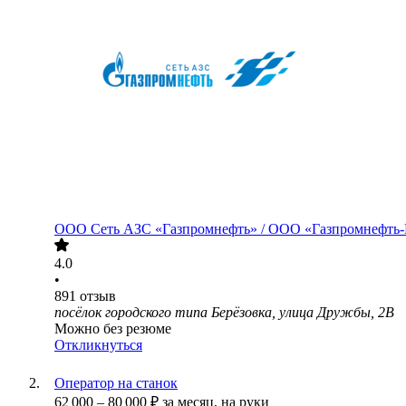
ООО
Сеть АЗС «Газпромнефть» / ООО «Газпромнефть
4.0
•
891
отзыв
посёлок городского типа Берёзовка, улица Дружбы, 2В
Можно без резюме
Откликнуться
Оператор на станок
62 000
–
80 000
₽
за месяц,
на руки