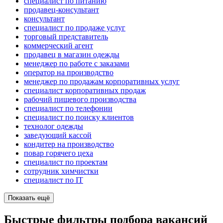
специалист по питанию
продавец-консультант
консультант
специалист по продаже услуг
торговый представитель
коммерческий агент
продавец в магазин одежды
менеджер по работе с заказами
оператор на производство
менеджер по продажам корпоративных услуг
специалист корпоративных продаж
рабочий пищевого производства
специалист по телефонии
специалист по поиску клиентов
технолог одежды
заведующий кассой
кондитер на производство
повар горячего цеха
специалист по проектам
сотрудник химчистки
специалист по IT
Показать ещё
Быстрые фильтры подбора вакансий