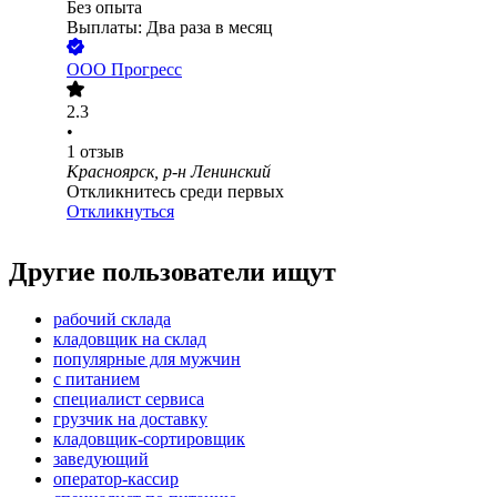
Без опыта
Выплаты: Два раза в месяц
ООО
Прогресс
2.3
•
1
отзыв
Красноярск, р-н Ленинский
Откликнитесь среди первых
Откликнуться
Другие пользователи ищут
рабочий склада
кладовщик на склад
популярные для мужчин
с питанием
специалист сервиса
грузчик на доставку
кладовщик-сортировщик
заведующий
оператор-кассир