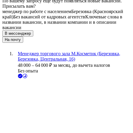
По вашему запросу ещё будут появляться новые вакансии.
Присылать вам?
менеджер по работе с населением
Березовка (Красноярский
край)
Без вакансий от кадровых агентств
Ключевые слова в
названии вакансии, в названии компании и в описании
вакансии
В мессенджер
На почту
Менеджер торгового зала М.Косметик (Березовка,
Березовка, Центральная, 16)
48 000
–
64 000
₽
за месяц,
до вычета налогов
Без опыта