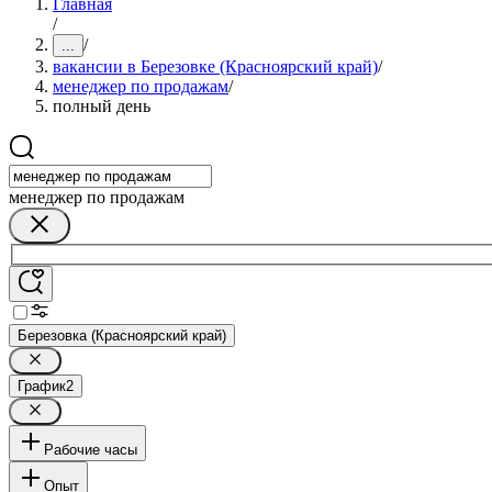
Главная
/
/
...
вакансии в Березовке (Красноярский край)
/
менеджер по продажам
/
полный день
менеджер по продажам
Березовка (Красноярский край)
График
2
Рабочие часы
Опыт