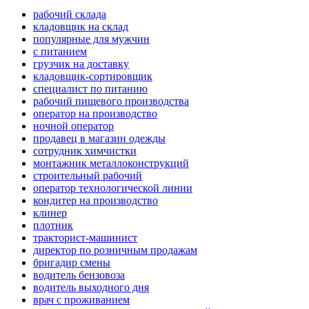
рабочий склада
кладовщик на склад
популярные для мужчин
с питанием
грузчик на доставку
кладовщик-сортировщик
специалист по питанию
рабочий пищевого производства
оператор на производство
ночной оператор
продавец в магазин одежды
сотрудник химчистки
монтажник металлоконструкций
строительный рабочий
оператор технологической линии
кондитер на производство
клинер
плотник
тракторист-машинист
директор по розничным продажам
бригадир смены
водитель бензовоза
водитель выходного дня
врач с проживанием