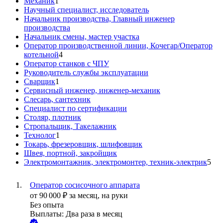
Механик
1
Научный специалист, исследователь
Начальник производства, Главный инженер
производства
Начальник смены, мастер участка
Оператор производственной линии, Кочегар/Оператор
котельной
4
Оператор станков с ЧПУ
Руководитель службы эксплуатации
Сварщик
1
Сервисный инженер, инженер-механик
Слесарь, сантехник
Специалист по сертификации
Столяр, плотник
Стропальщик, Такелажник
Технолог
1
Токарь, фрезеровщик, шлифовщик
Швея, портной, закройщик
Электромонтажник, электромонтер, техник-электрик
5
Оператор сосисочного аппарата
от
90 000
₽
за месяц,
на руки
Без опыта
Выплаты: Два раза в месяц