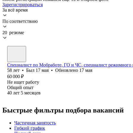
Зарегистрироваться
За всё время
По соответствию
20 резюме
Специалист по Мобработе, ГО и ЧС, специалист режимного 
58
лет
•
Был
17 мая
•
Обновлено
17 мая
60 000
₽
Не ищет работу
Общий опыт
40
лет
5
месяцев
Быстрые фильтры подбора вакансий
Частичная занятость
Гибкий график