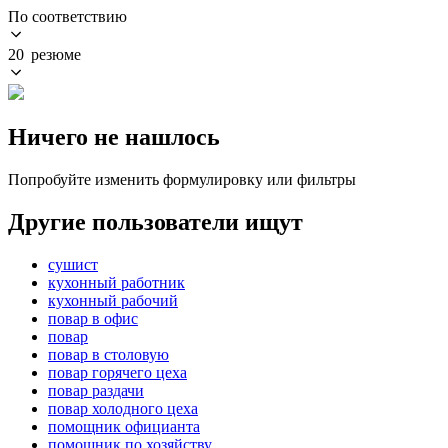
По соответствию
20 резюме
Ничего не нашлось
Попробуйте изменить формулировку или фильтры
Другие пользователи ищут
сушист
кухонный работник
кухонный рабочий
повар в офис
повар
повар в столовую
повар горячего цеха
повар раздачи
повар холодного цеха
помощник официанта
помощник по хозяйству