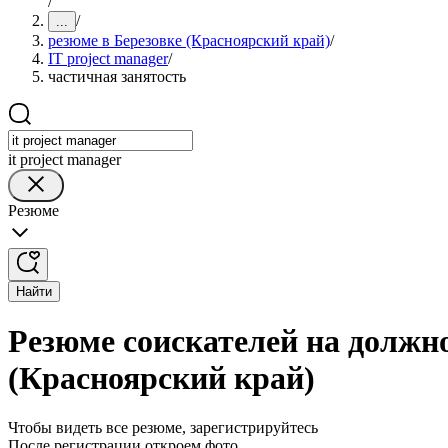
/
/
...
резюме в Березовке (Красноярский край)
/
IT project manager
/
частичная занятость
it project manager
Резюме
Найти
Резюме соискателей на должно
(Красноярский край)
Чтобы видеть все резюме, зарегистрируйтесь
После регистрации откроем фото