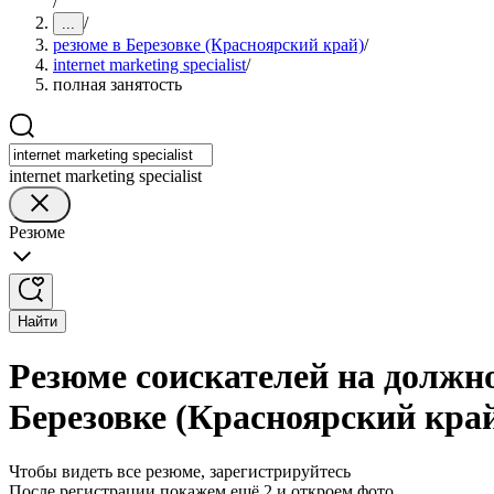
/
/
...
резюме в Березовке (Красноярский край)
/
internet marketing specialist
/
полная занятость
internet marketing specialist
Резюме
Найти
Резюме соискателей на должнос
Березовке (Красноярский кра
Чтобы видеть все резюме, зарегистрируйтесь
После регистрации покажем ещё 2 и откроем фото