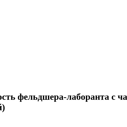
ость фельдшера-лаборанта с ч
й)