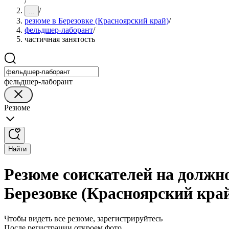
/
/
...
резюме в Березовке (Красноярский край)
/
фельдшер-лаборант
/
частичная занятость
фельдшер-лаборант
Резюме
Найти
Резюме соискателей на должн
Березовке (Красноярский кра
Чтобы видеть все резюме, зарегистрируйтесь
После регистрации откроем фото