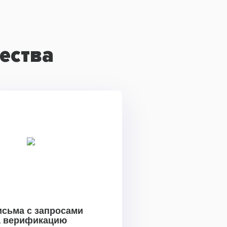
ества
исьма с запросами
а верификацию