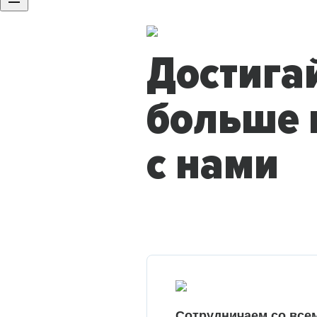
Достига
больше 
с нами
Сотрудничаем со все