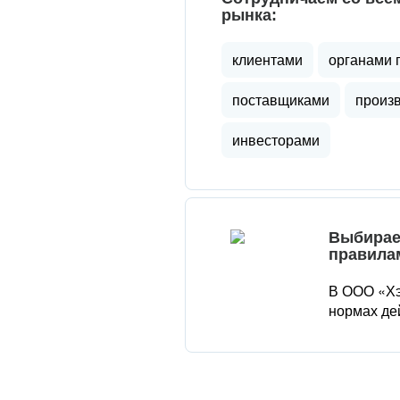
рынка:
клиентами
органами 
поставщиками
произ
инвесторами
Выбирае
правила
В ООО «Хэ
нормах де