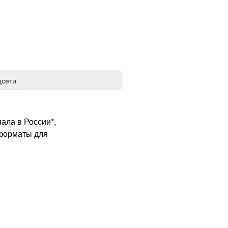
цсети
ала в России*,
 форматы для