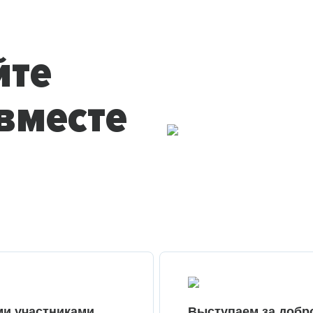
йте
вместе
ми участниками
Выступаем за добр