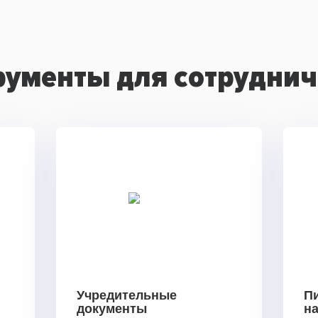
рументы для сотруднич
Учредительные
П
документы
н