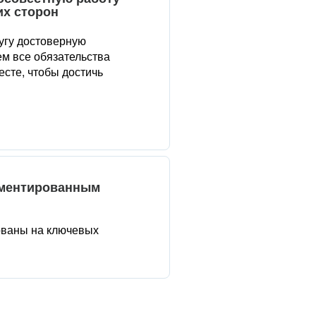
их сторон
угу достоверную
м все обязательства
сте, чтобы достичь
аментированным
ованы на ключевых