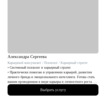
Александра
Сергеева
Карьерный консультант / Психолог / Карьерный стратег
• Системный психолог и карьерный стратег.
• Практически помогаю в управлении карьерой, развитии
личного бренда и эмоционального интеллекта. Готова стать
вашим проводником в мире карьеры и личностного роста.
• 14+ в HR бизнес-партнёрстве крупных IT компаний,
Выбрать услугу
фармкомпаний, авто и др.
• 18+ опыта в консультировании по профессиональной
ориентации, карьерному стратегированию
• 4200+ собеседований на разные позиции