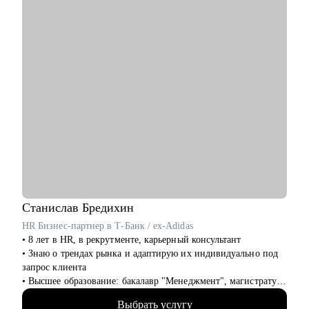
• Смена места работы - помощь в подборе вакансий,
составлении продающего резюме, подготовке к
собеседованию.
• Укрепление или рост позиции на текущем месте работы,
запрос на повышение заработной платы.
• Есть запрос на выход в медиа пространство, ведение блога и
публичные выступления.
• Есть запрос на дополнительный заработок, будучи в
декрете, либо нет видения дальнейшей карьеры после
окончания декрета.
• Иные вопросы, касающиеся юридической карьеры.
Кому могу помочь:
• Юристы любого уровня.
Станислав
Бредихин
HR Бизнес-партнер в Т-Банк / ex-Adidas
• 8 лет в HR, в рекрутменте, карьерный консультант
• Знаю о трендах рынка и адаптирую их индивидуально под
запрос клиента
• Высшее образование: бакалавр "Менеджмент", магистратура
"Экономика"
Выбрать услугу
• Провел 1000+ собеседований, на разные уровни позиции