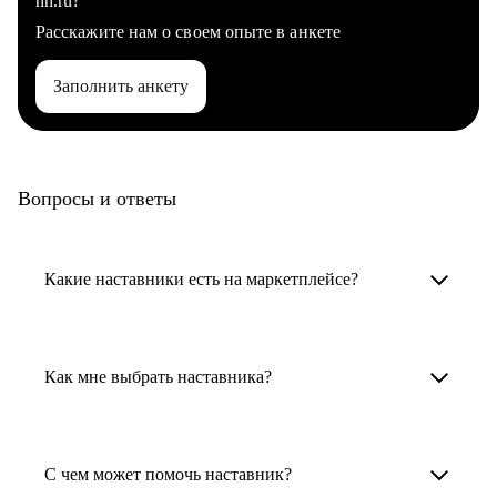
hh.ru?
Расскажите нам о своем опыте в анкете
Заполнить анкету
Вопросы и ответы
Какие наставники есть на маркетплейсе?
Карьерные наставники — это HR-
специалисты, карьерные консультанты,
Как мне выбрать наставника?
психологи, резюмерайтеры и менторы.
Умный поиск поможет в три клика выбрать
Менторы работают в ИТ, дизайне, других
наставника для достижения вашей цели.
С чем может помочь наставник?
узкоспециализированных сферах. Они