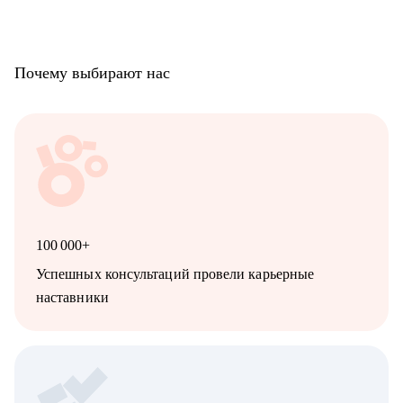
Специалистам от Начинающих до Топ-уровня:
• Проектный и продуктовый менеджмент
• Digital и маркетинг
• Продажи и развитие бизнеса
Почему выбирают нас
• Разработка
• DevOps / SRE
• UX/UI
• Тестирование
• Аналитика
• HR
- Начинающим и опытным карьерным консультантам и
менторам
100 000+
Успешных консультаций провели карьерные
наставники