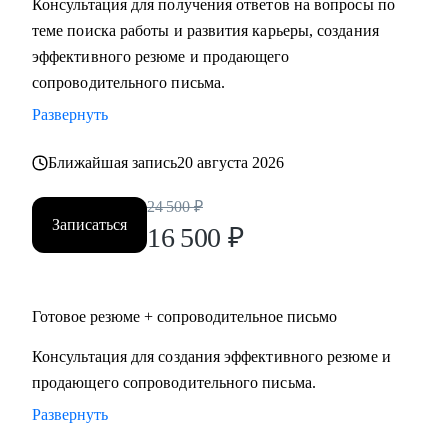
Консультация для получения ответов на вопросы по
теме поиска работы и развития карьеры, создания
Кому могу помочь:
эффективного резюме и продающего
Специалистам и руководителям из следующих сфер:
сопроводительного письма.
• hr
Развернуть
• карьерного консультирования
• продаж
Ближайшая запись
20 августа 2026
• проектного менеджмента
• маркетинга
24 500
₽
Записаться
• аналитики
16 500
₽
• финансов
• закупок
• логистики
Готовое резюме + сопроводительное письмо
• АХО и пр.
Консультация для создания эффективного резюме и
продающего сопроводительного письма.
Я помогу вам, даже если вы:
• несколько лет не работали;
Развернуть
• совсем без опыта работы;