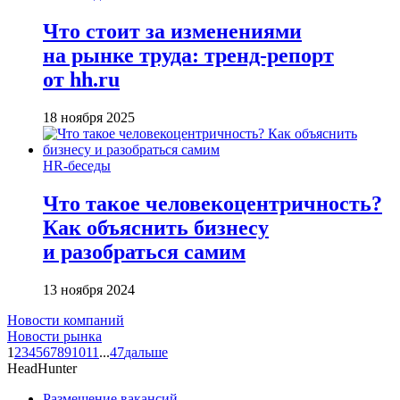
Что стоит за изменениями
на рынке труда: тренд-репорт
от hh.ru
18 ноября 2025
HR-беседы
Что такое человеко­центричность?
Как объяснить бизнесу
и разобраться самим
13 ноября 2024
Новости компаний
Новости рынка
1
2
3
4
5
6
7
8
9
10
11
...
47
дальше
HeadHunter
Размещение вакансий