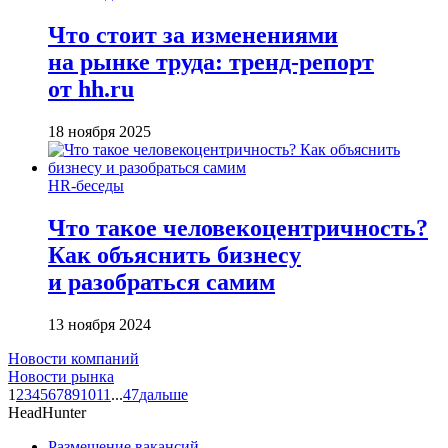
Что стоит за изменениями
на рынке труда: тренд-репорт
от hh.ru
18 ноября 2025
HR-беседы
Что такое человеко­центричность?
Как объяснить бизнесу
и разобраться самим
13 ноября 2024
Новости компаний
Новости рынка
1
2
3
4
5
6
7
8
9
10
11
...
47
дальше
HeadHunter
Размещение вакансий