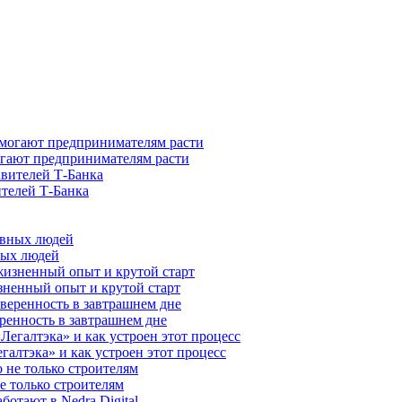
гают предпринимателям расти
ителей Т-Банка
ных людей
зненный опыт и крутой старт
ренность в завтрашнем дне
галтэка» и как устроен этот процесс
е только строителям