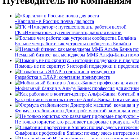
Путеводитель по компаниям
«Каргилл» в России: почва для роста
ГК «Император»: путешествовать, работая вахтой
Больше чем работа: как устроены сообщества Билайна
Немалый бизнес: как менеджеры ММБ Альфа-Банка помо
Помощь не по скрипту: 5 историй поддержки и представ
Разработка в ЭЛАР: сочетание преимуществ
Мобильный банкир в Альфа-Банке: профессия для актив
Как работают в контакт-центре Альфа-Банка: богатый жи
Формула стабильности Донстрой: масштаб, команда и уве
Не только юристы: кто развивает цифровые продукты «Ле
Симфония профессий в Sminex: почему здесь интересно н