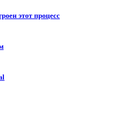
роен этот процесс
ям
al