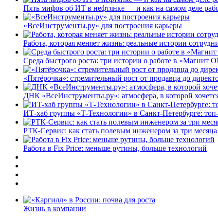
Пять мифов об ИТ в нефтянке — и как на самом деле работ
«ВсеИнструменты.ру» для построения карьеры
Работа, которая меняет жизнь: реальные истории сотруд
Среда быстрого роста: три истории о работе в «Магнит 
«Пятёрочка»: стремительный рост от продавца до директ
ДНК «ВсеИнструменты.ру»: атмосфера, в которой хочется
ИТ-хаб группы «Т-Технологии» в Санкт-Петербурге: топ
РТК-Сервис: как стать полевым инженером за три месяца
Работа в Fix Price: меньше рутины, больше технологий
Жизнь в компании