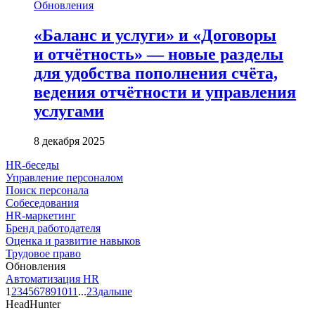
Обновления
«Баланс и услуги» и «Договоры
и отчётность» — новые разделы
для удобства пополнения счёта,
ведения отчётности и управления
услугами
8 декабря 2025
HR-беседы
Управление персоналом
Поиск персонала
Собеседования
HR-маркетинг
Бренд работодателя
Оценка и развитие навыков
Трудовое право
Обновления
Автоматизация HR
1
2
3
4
5
6
7
8
9
10
11
...
23
дальше
HeadHunter