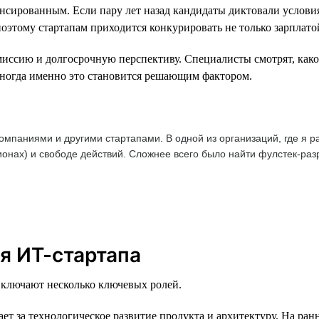
ансированным. Если пару лет назад кандидаты диктовали условия
поэтому стартапам приходится конкурировать не только зарплато
иссию и долгосрочную перспективу. Специалисты смотрят, какой
Иногда именно это становится решающим фактором.
омпаниями и другими стартапами. В одной из организаций, где я р
ионах) и свободе действий. Сложнее всего было найти фулстек-раз
я ИТ-стартапа
 включают несколько ключевых ролей.
ет за технологическое развитие продукта и архитектуру. На ран