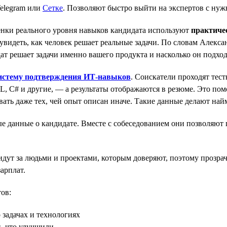
elegram или
Сетке
. Позволяют быстро выйти на экспертов с ну
енки реального уровня навыков кандидата используют
практиче
видеть, как человек решает реальные задачи. По словам Алексан
т решает задачи именно вашего продукта и насколько он подход
истему подтверждения ИТ-навыков
. Соискатели проходят те
L, C# и другие, — а результаты отображаются в резюме. Это пом
вать даже тех, чей опыт описан иначе. Такие данные делают на
 данные о кандидате. Вместе с собеседованием они позволяют п
идут за людьми и проектами, которым доверяют, поэтому прозра
арплат.
ов:
 задачах и технологиях
и, что улучшили