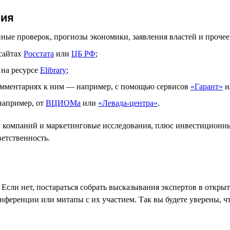
ния
нные проверок, прогнозы экономики, заявления властей и прочее
 сайтах
Росстата
или
ЦБ РФ
;
 на ресурсе
Elibrary
;
комментариях к ним — например, с помощью сервисов
«Гарант»
и
например, от
ВЦИОМа
или
«Левада-центра»
.
ты компаний и маркетинговые исследования, плюс инвестиционн
ветственность.
 Если нет, постараться собрать высказывания экспертов в откры
онференции или митапы с их участием. Так вы будете уверены, 