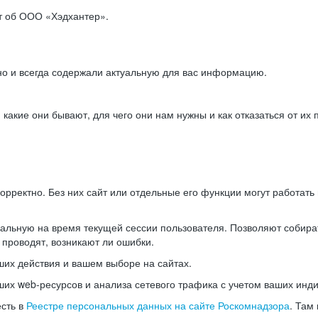
ет об ООО «Хэдхантер».
но и всегда содержали актуальную для вас информацию.
акие они бывают, для чего они нам нужны и как отказаться от их 
рректно. Без них сайт или отдельные его функции могут работат
альную на время текущей сессии пользователя. Позволяют собира
 проводят, возникают ли ошибки.
их действия и вашем выборе на сайтах.
х web-ресурсов и анализа сетевого трафика с учетом ваших инд
есть в
Реестре персональных данных на сайте Роскомнадзора
. Там