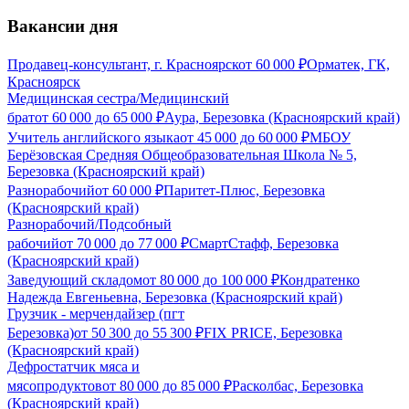
Вакансии дня
Продавец-консультант, г. Красноярск
от
60 000
₽
Орматек, ГК,
Красноярск
Медицинская сестра/Медицинский
брат
от
60 000
до
65 000
₽
Аура, Березовка (Красноярский край)
Учитель английского языка
от
45 000
до
60 000
₽
МБОУ
Берёзовская Средняя Общеобразовательная Школа № 5,
Березовка (Красноярский край)
Разнорабочий
от
60 000
₽
Паритет-Плюс, Березовка
(Красноярский край)
Разнорабочий/Подсобный
рабочий
от
70 000
до
77 000
₽
СмартСтафф, Березовка
(Красноярский край)
Заведующий складом
от
80 000
до
100 000
₽
Кондратенко
Надежда Евгеньевна, Березовка (Красноярский край)
Грузчик - мерчендайзер (пгт
Березовка)
от
50 300
до
55 300
₽
FIX PRICE, Березовка
(Красноярский край)
Дефростатчик мяса и
мясопродуктов
от
80 000
до
85 000
₽
Расколбас, Березовка
(Красноярский край)