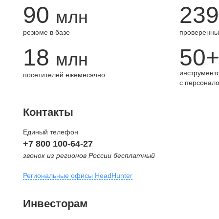
90
239
млн
резюме в базе
проверенны
18
50
млн
инструменто
посетителей ежемесячно
с персонал
Контакты
Единый телефон
+7 800 100-64-27
звонок из регионов России бесплатный
Региональные офисы HeadHunter
Москва
Инвесторам
внутригородская территория