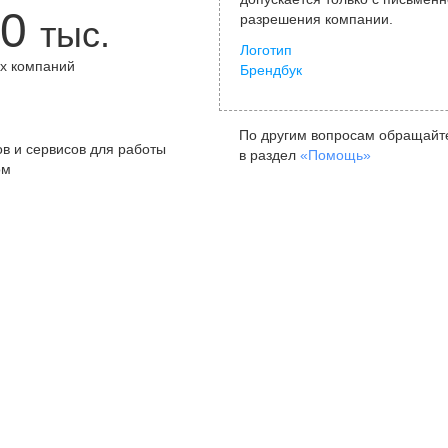
0
разрешения компании.
тыс.
Логотип
х компаний
Брендбук
+
По другим вопросам обращайт
в и сервисов для работы
в раздел
«Помощь»
ом
Санкт-Петербург
Я
ул. Жуковского, д. 19, особняк
ул