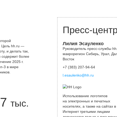
Пресс-цент
оторой
Лилия Эсауленко
 Цель hh.ru —
Руководитель пресс-службы hh.
у, и делать так,
макрорегион Сибирь, Урал, Да
и содержит более
Восток
чение 2025 г.
оп-3 в мире
+7 (383) 207-94-64
ников.
l.esaulenko@hh.ru
Использование логотипов
7
тыс.
на электронных и печатных
носителях, а также на сайтах в
Интернет третьими лицами
допускается только с письменн