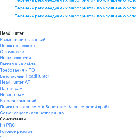
pr@ural.hh.ru
Перечень рекомендуемых мероприятий по улучшению услов
Перечень рекомендуемых мероприятий по улучшению усло
Новосибирск
ул. Большевистская, д. 35,
HeadHunter
помещение 21
Размещение вакансий
Поиск по резюме
+7 383 207-94-64
О компании
pr@nsk.hh.ru
Наши вакансии
Реклама на сайте
Требования к ПО
Безопасный HeadHunter
HeadHunter API
Партнерам
Инвесторам
Каталог компаний
Поиск по вакансиям в Березовке (Красноярский край)
Сетка: соцсеть для нетворкинга
Соискателям
hh PRO
Готовое резюме