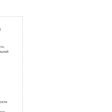
р
ru,
льний
 сети
ого