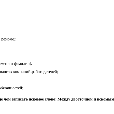
 резюме);
мени и фамилии).
иях компаний-работодателей;
язанностей;
де чем записать искомое слово! Между двоеточием и искомым