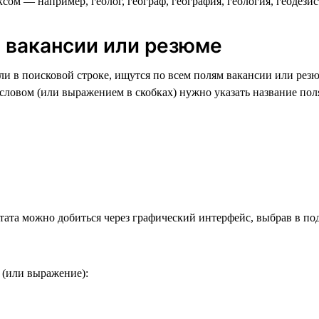
ом — например, геолог, географ, география, геология, геодезист 
ю вакансии или резюме
и в поисковой строке, ищутся по всем полям вакансии или резю
ловом (или выражением в скобках) нужно указать название поля
тата можно добиться через графический интерфейс, выбрав в по
 (или выражение):