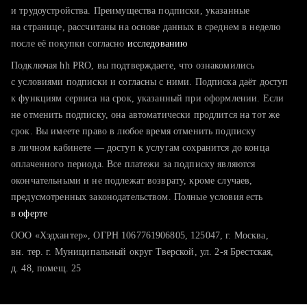
тратите много времени на поиск и вручную поднимаете
и трудоустройства. Преимущества подписки, указанные
резюме
на странице, рассчитаны на основе данных в среднем в неделю
после её покупки согласно
хотите сравнить себя с конкурентами и оценить шансы
исследованию
Подключая hh PRO, вы подтверждаете, что ознакомились
с условиями подписки и согласны с ними. Подписка даёт доступ
к функциям сервиса на срок, указанный при оформлении. Если
не отменить подписку, она автоматически продлится на тот же
срок. Вы имеете право в любое время отменить подписку
в личном кабинете — доступ к услугам сохранится до конца
оплаченного периода. Все платежи за подписку являются
окончательными и не подлежат возврату, кроме случаев,
предусмотренных законодательством. Полные условия есть
в оферте
ООО «Хэдхантер», ОГРН 1067761906805, 125047, г. Москва,
вн. тер. г. Муниципальный округ Тверской, ул. 2-я Брестская,
д. 48, помещ. 25