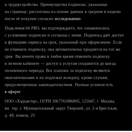
тратите много времени на поиск и вручную поднимаете
и трудоустройства. Преимущества подписки, указанные
резюме
на странице, рассчитаны на основе данных в среднем в неделю
после её покупки согласно
хотите сравнить себя с конкурентами и оценить шансы
исследованию
Подключая hh PRO, вы подтверждаете, что ознакомились
с условиями подписки и согласны с ними. Подписка даёт доступ
к функциям сервиса на срок, указанный при оформлении. Если
не отменить подписку, она автоматически продлится на тот же
срок. Вы имеете право в любое время отменить подписку
в личном кабинете — доступ к услугам сохранится до конца
оплаченного периода. Все платежи за подписку являются
окончательными и не подлежат возврату, кроме случаев,
предусмотренных законодательством. Полные условия есть
в оферте
ООО «Хэдхантер», ОГРН 1067761906805, 125047, г. Москва,
вн. тер. г. Муниципальный округ Тверской, ул. 2-я Брестская,
д. 48, помещ. 25